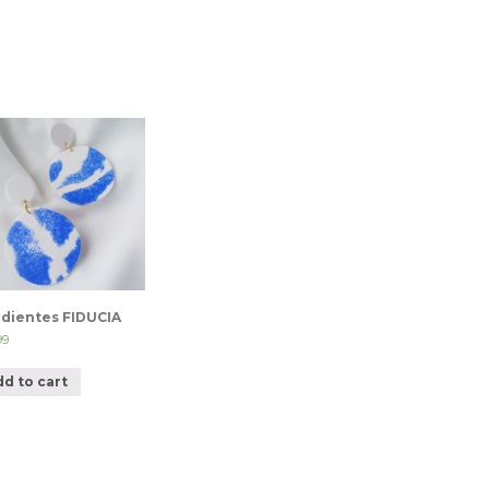
dientes FIDUCIA
99
dd to cart