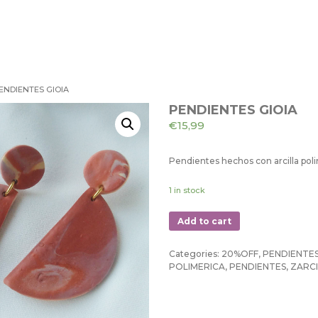
ENDIENTES GIOIA
PENDIENTES GIOIA
€
15,99
Pendientes hechos con arcilla pol
1 in stock
Add to cart
Categories:
20%OFF
,
PENDIENTE
POLIMERICA
,
PENDIENTES
,
ZARC